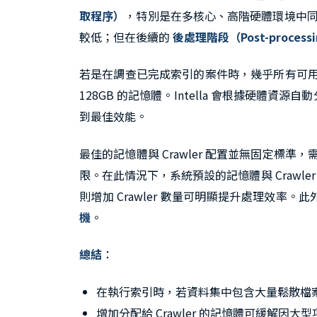
取程序）
，特別是在多核心、高階硬體環境中同時運
較低；但在後續的
後處理階段（Post-processi
若是在調查已完成索引的案件時，幾乎所有可
128GB 的記憶體。Intella 會根據硬體
到最佳效能。
最佳的記憶體與 Crawler 配置並無固定標準
限。在此情況下，系統預設的記憶體與 Crawl
則增加 Crawler 數量可明顯提升處理效率。
機
。
總結
：
在執行索引時，若資料集中包含大量鬆散檔案，增
增加分配給 Crawler 的記憶體可緩解因